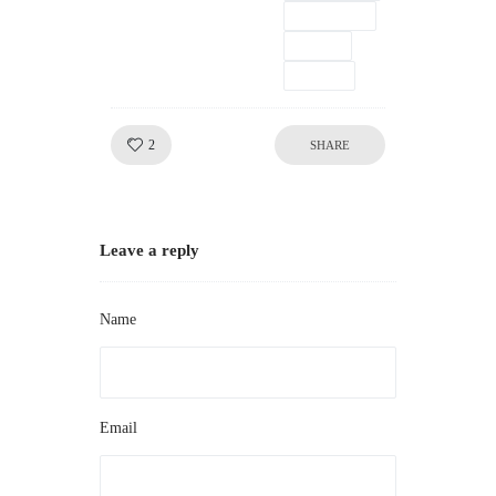
Gallery
one
tags
Like!
2
SHARE
Leave a reply
Name
Email