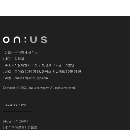
: 상호 – 주식회사 온어스
: 대표 – 김정철
: 주소 – 서울특별시 마포구 토정로 117 온어스빌딩
: 번호 – 온어스 1644-3115, 온어스 인슈테크 1588-3116
: 메일 – onus117@onus-grp.com
Copyright © 2022 on:us company. All rights reserved.
: FAMILY SITE
(주)온어스 인슈테크
(사)한국이륜차안전협회