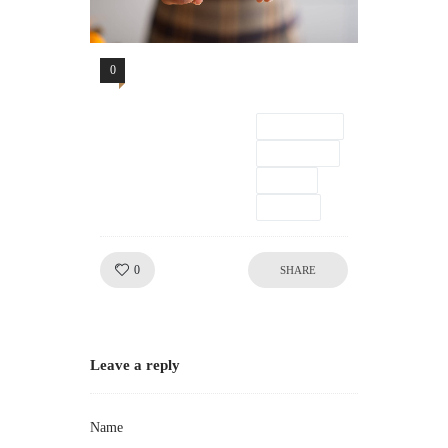
0
Comments
example
Gallery
one
tags
Like!
0
SHARE
Leave a reply
Name