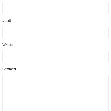
Email
Website
Comment