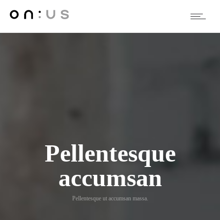
Pellentesque
accumsan
Pellentesque ut accumsan massa.