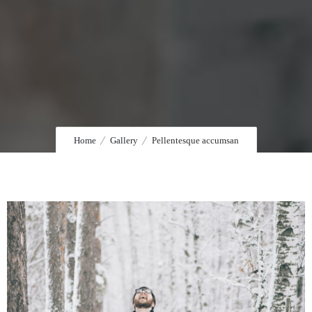
Home
Gallery
Pellentesque accumsan