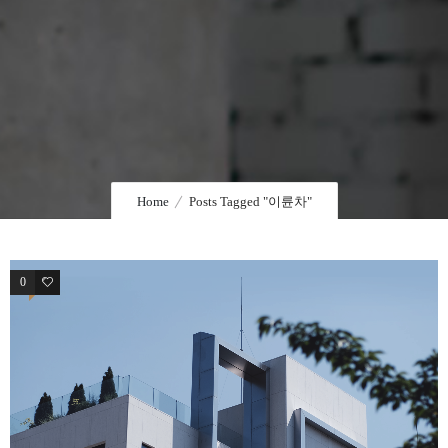
Home
Posts Tagged "이륜차"
0
1