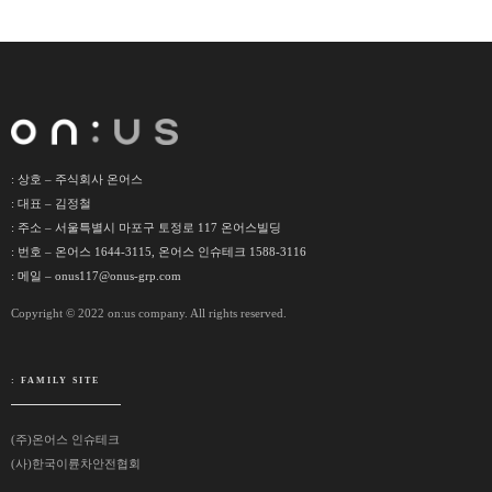
: 상호 – 주식회사 온어스
: 대표 – 김정철
: 주소 – 서울특별시 마포구 토정로 117 온어스빌딩
: 번호 – 온어스 1644-3115, 온어스 인슈테크 1588-3116
: 메일 – onus117@onus-grp.com
Copyright © 2022 on:us company. All rights reserved.
: FAMILY SITE
(주)온어스 인슈테크
(사)한국이륜차안전협회