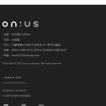
: 상호 – 주식회사 온어스
: 대표 – 김정철
: 주소 – 서울특별시 마포구 토정로 117 온어스빌딩
: 번호 – 온어스 1644-3115, 온어스 인슈테크 1588-3116
: 메일 – onus117@onus-grp.com
Copyright © 2022 on:us company. All rights reserved.
: FAMILY SITE
(주)온어스 인슈테크
(사)한국이륜차안전협회