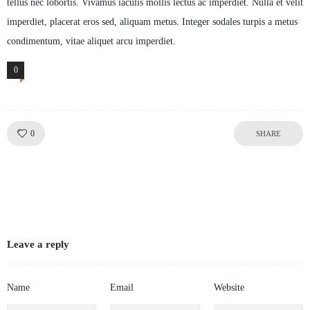
tellus nec lobortis. Vivamus iaculis mollis lectus ac imperdiet. Nulla et velit
imperdiet, placerat eros sed, aliquam metus. Integer sodales turpis a metus
condimentum, vitae aliquet arcu imperdiet.
0
Comments
Like!
0
SHARE
Leave a reply
Name
Email
Website