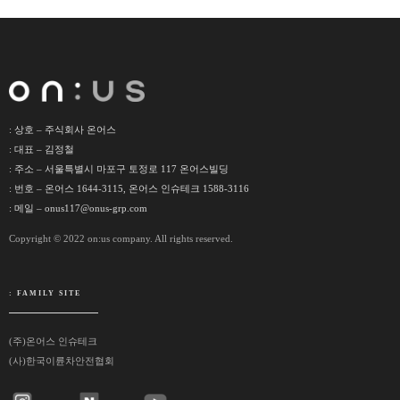
: 상호 – 주식회사 온어스
: 대표 – 김정철
: 주소 – 서울특별시 마포구 토정로 117 온어스빌딩
: 번호 – 온어스 1644-3115, 온어스 인슈테크 1588-3116
: 메일 – onus117@onus-grp.com
Copyright © 2022 on:us company. All rights reserved.
: FAMILY SITE
(주)온어스 인슈테크
(사)한국이륜차안전협회