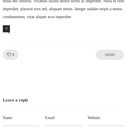
tellus nec lobortis. Vivamus iaculis mollis lectus ac imperdiet. Nulla et velit
imperdiet, placerat eros sed, aliquam metus. Integer sodales turpis a metus
condimentum, vitae aliquet arcu imperdiet.
0
Comments
Like!
0
SHARE
Leave a reply
Name
Email
Website